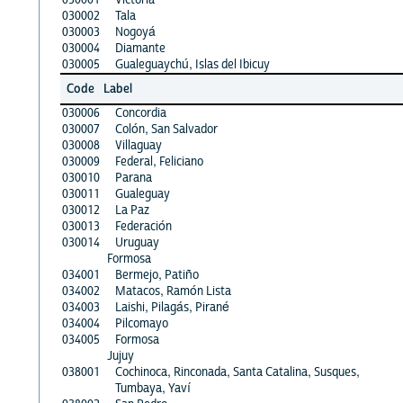
030002
Tala
030003
Nogoyá
030004
Diamante
030005
Gualeguaychú, Islas del Ibicuy
Code
Label
030006
Concordia
030007
Colón, San Salvador
030008
Villaguay
030009
Federal, Feliciano
030010
Parana
030011
Gualeguay
030012
La Paz
030013
Federación
030014
Uruguay
Formosa
034001
Bermejo, Patiño
034002
Matacos, Ramón Lista
034003
Laishi, Pilagás, Pirané
034004
Pilcomayo
034005
Formosa
Jujuy
038001
Cochinoca, Rinconada, Santa Catalina, Susques,
Tumbaya, Yaví