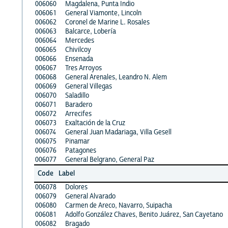
006060
Magdalena, Punta Indio
006061
General Viamonte, Lincoln
006062
Coronel de Marine L. Rosales
006063
Balcarce, Lobería
006064
Mercedes
006065
Chivilcoy
006066
Ensenada
006067
Tres Arroyos
006068
General Arenales, Leandro N. Alem
006069
General Villegas
006070
Saladillo
006071
Baradero
006072
Arrecifes
006073
Exaltación de la Cruz
006074
General Juan Madariaga, Villa Gesell
006075
Pinamar
006076
Patagones
006077
General Belgrano, General Paz
Code
Label
006078
Dolores
006079
General Alvarado
006080
Carmen de Areco, Navarro, Suipacha
006081
Adolfo González Chaves, Benito Juárez, San Cayetano
006082
Bragado