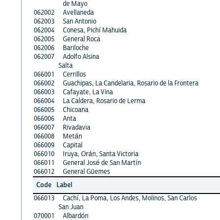
de Mayo
062002
Avellaneda
062003
San Antonio
062004
Conesa, Pichí Mahuida
062005
General Roca
062006
Bariloche
062007
Adolfo Alsina
Salta
066001
Cerrillos
066002
Guachipas, La Candelaria, Rosario de la Frontera
066003
Cafayate, La Vina
066004
La Caldera, Rosario de Lerma
066005
Chicoana
066006
Anta
066007
Rivadavia
066008
Metán
066009
Capital
066010
Iruya, Orán, Santa Victoria
066011
General José de San Martín
066012
General Güemes
Code
Label
066013
Cachí, La Poma, Los Andes, Molinos, San Carlos
San Juan
070001
Albardón