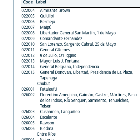
Code
Label
022004
Almirante Brown
022005
Quitilipi
022006
Bermejo
022007
Maipú
022008
Libertador General San Martín, 1 de Mayo
022009
Comandante Fernandez
022010
San Lorenzo, Sargento Cabral, 25 de Mayo
022011
General Güemes
022012
9 de Julio, O'Higgins
022013
Mayor Luis J. Fontana
022014
General Belgrano, Independencia
022015
General Donovan, Libertad, Presidencia de La Plaza,
Tapenaga
Chubut
026001
Futaleufú
026002
Florentino Ameghino, Gaimán, Gastre, Mártires, Paso
de los Indios, Río Senguer, Sarmiento, Tehuelches,
Telsen
026003
Cushamen, Languiñeo
026004
Escalante
026005
Rawson
026006
Biedma
Entre Ríos
030001
Victoria