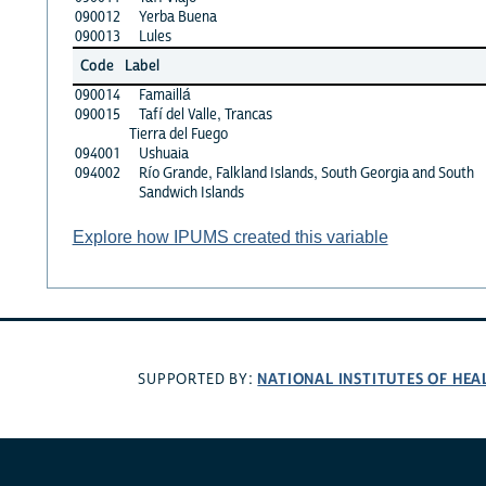
090012
Yerba Buena
090013
Lules
Code
Label
090014
Famaillá
090015
Tafí del Valle, Trancas
Tierra del Fuego
094001
Ushuaia
094002
Río Grande, Falkland Islands, South Georgia and South
Sandwich Islands
Explore how IPUMS created this variable
NATIONAL INSTITUTES OF HEA
SUPPORTED BY: