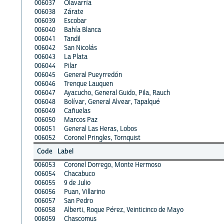
006037
Olavarría
006038
Zárate
006039
Escobar
006040
Bahía Blanca
006041
Tandil
006042
San Nicolás
006043
La Plata
006044
Pilar
006045
General Pueyrredón
006046
Trenque Lauquen
006047
Ayacucho, General Guido, Pila, Rauch
006048
Bolívar, General Alvear, Tapalqué
006049
Cañuelas
006050
Marcos Paz
006051
General Las Heras, Lobos
006052
Coronel Pringles, Tornquist
Code
Label
006053
Coronel Dorrego, Monte Hermoso
006054
Chacabuco
006055
9 de Julio
006056
Puan, Villarino
006057
San Pedro
006058
Alberti, Roque Pérez, Veinticinco de Mayo
006059
Chascomus