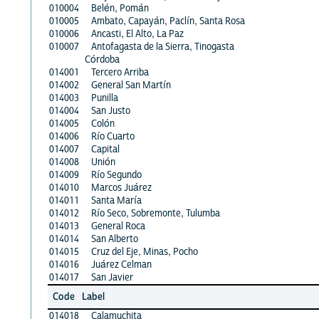
010004
Belén, Pomán
010005
Ambato, Capayán, Paclín, Santa Rosa
010006
Ancasti, El Alto, La Paz
010007
Antofagasta de la Sierra, Tinogasta
Córdoba
014001
Tercero Arriba
014002
General San Martín
014003
Punilla
014004
San Justo
014005
Colón
014006
Río Cuarto
014007
Capital
014008
Unión
014009
Río Segundo
014010
Marcos Juárez
014011
Santa María
014012
Río Seco, Sobremonte, Tulumba
014013
General Roca
014014
San Alberto
014015
Cruz del Eje, Minas, Pocho
014016
Juárez Celman
014017
San Javier
Code
Label
014018
Calamuchita