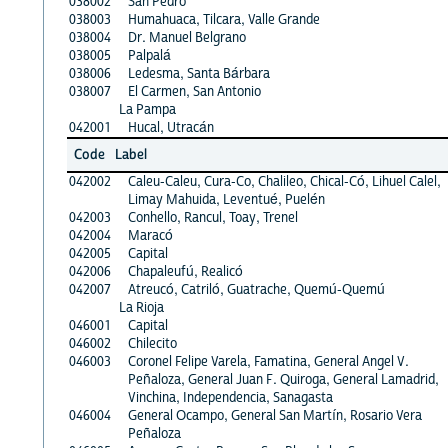
038002
San Pedro
038003
Humahuaca, Tilcara, Valle Grande
038004
Dr. Manuel Belgrano
038005
Palpalá
038006
Ledesma, Santa Bárbara
038007
El Carmen, San Antonio
La Pampa
042001
Hucal, Utracán
Code
Label
042002
Caleu-Caleu, Cura-Co, Chalileo, Chical-Có, Lihuel Calel,
Limay Mahuida, Leventué, Puelén
042003
Conhello, Rancul, Toay, Trenel
042004
Maracó
042005
Capital
042006
Chapaleufú, Realicó
042007
Atreucó, Catriló, Guatrache, Quemú-Quemú
La Rioja
046001
Capital
046002
Chilecito
046003
Coronel Felipe Varela, Famatina, General Angel V.
Peñaloza, General Juan F. Quiroga, General Lamadrid,
Vinchina, Independencia, Sanagasta
046004
General Ocampo, General San Martín, Rosario Vera
Peñaloza