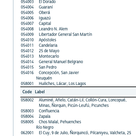
054003
El Dorado
054004
Guaraní
054005
Oberá
054006
Iguazú
054007
Capital
054008
Leandro N. Alem
054009
Libertador General San Martín
054010
Apóstoles
054011
Candelaria
054012
25 de Mayo
054013
Montecarlo
054014
General Manuel Belgrano
054015
San Pedro
054016
Concepción, San Javier
Neuquén
058001
Huiliches, Lácar, Los Lagos
Code
Label
058002
Aluminé, Añelo, Catán-Lil, Collón-Cura, Loncopué,
Minas, Ñorquin, Picún-Leufú, Picunches
058003
Confluencia
058004
Zapala
058005
Chos Malal, Pehuenches
Río Negro
062001
El Cuy, 9 de Julio, Ñorquincó, Pilcaniyeu, Valcheta, 25