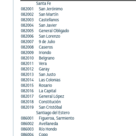
Santa Fe
082001
San Jerónimo
082002
San Martín
082003
Castellanos
082004
San Javier
082005
General Obligado
082006
San Lorenzo
082007
9 de Julio
082008
Caseros
082009
Iriondo
082010
Belgrano
082011
Vera
082012
Garay
082013
San Justo
082014
Las Colonias
082015
Rosario
082016
La Capital
082017
General López
082018
Constitución
082019
San Cristóbal
Santiago del Estero
086001
Figueroa, Sarmiento
086002
Avellaneda
086003
Río Hondo
086004
Copo