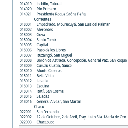
014019
Ischilín, Totoral
014020
Río Primero
014021
Presidente Roque Saénz Peña
Corrientes
018001
Empedrado, Mburucuyá, San Luis del Palmar
018002
Mercedes
018003
Goya
018004
Santo Tomé
018005
Capital
018006
Paso de los Libres
018007
Ituzaingó, San Miguel
018008
Berón de Astrada, Concepción, General Paz, San Roque
018009
Curuzú Cuatiá, Sauce
018010
Monte Caseros
018011
Bella Vista
018012
Lavalle
018013
Esquina
018014
Itatí, San Cosme
018015
Saladas
018016
General Alvear, San Martín
Chaco
022001
San Fernando
022002
12 de Octubre, 2 de Abril, Fray Justo Sta. María de Oro
022003
Chacabuco