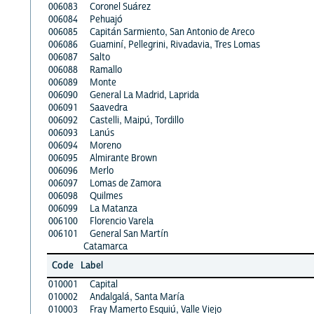
006083
Coronel Suárez
006084
Pehuajó
006085
Capitán Sarmiento, San Antonio de Areco
006086
Guaminí, Pellegrini, Rivadavia, Tres Lomas
006087
Salto
006088
Ramallo
006089
Monte
006090
General La Madrid, Laprida
006091
Saavedra
006092
Castelli, Maipú, Tordillo
006093
Lanús
006094
Moreno
006095
Almirante Brown
006096
Merlo
006097
Lomas de Zamora
006098
Quilmes
006099
La Matanza
006100
Florencio Varela
006101
General San Martín
Catamarca
Code
Label
010001
Capital
010002
Andalgalá, Santa María
010003
Fray Mamerto Esquiú, Valle Viejo