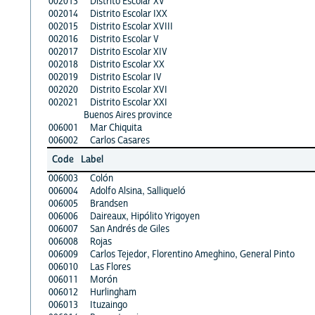
002013
Distrito Escolar XV
002014
Distrito Escolar IXX
002015
Distrito Escolar XVIII
002016
Distrito Escolar V
002017
Distrito Escolar XIV
002018
Distrito Escolar XX
002019
Distrito Escolar IV
002020
Distrito Escolar XVI
002021
Distrito Escolar XXI
Buenos Aires province
006001
Mar Chiquita
006002
Carlos Casares
Code
Label
006003
Colón
006004
Adolfo Alsina, Salliqueló
006005
Brandsen
006006
Daireaux, Hipólito Yrigoyen
006007
San Andrés de Giles
006008
Rojas
006009
Carlos Tejedor, Florentino Ameghino, General Pinto
006010
Las Flores
006011
Morón
006012
Hurlingham
006013
Ituzaingo