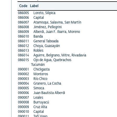
Code
Label
086005
Loreto, Silipica
086006
Capital
086007
Atamisqui, Salavina, San Martín
086008
Jiménez, Pellegrini
086009
Alberdi, Juan F. Ibarra, Moreno
086010
Banda
086011
General Taboada
086012
Choya, Guasayán
086013
Robles
086014
Aguirre, Belgrano, Mitre, Rivadavia
086015
Ojo de Agua, Quebrachos
Tucumán
090001
Chicligasta
090002
Monteros
090003
Río Chico
090004
Granero, La Cocha
090005
Simoca
090006
Juan Bautista Alberdi
090007
Leales
090008
Burruyacú
090009
Cruz Alta
090010
Capital
090011
Tafí Viajo