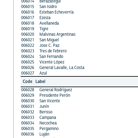
006014
Berazategui
006015
San Isidro
006016
Esteban Echeverría
006017
Ezeiza
006018
Avellaneda
006019
Tigre
006020
Malvinas Argentinas
006021
San Miguel
006022
Jose C. Paz
006023
Tres de Febrero
006024
San Fernando
006025
Vicente López
006026
General Lavalle, La Costa
006027
Azul
Code
Label
006028
General Rodríguez
006029
Presidente Perón
006030
San Vicente
006031
Junín
006032
Berisso
006033
Campana
006034
Necochea
006035
Pergamino
006036
Luján