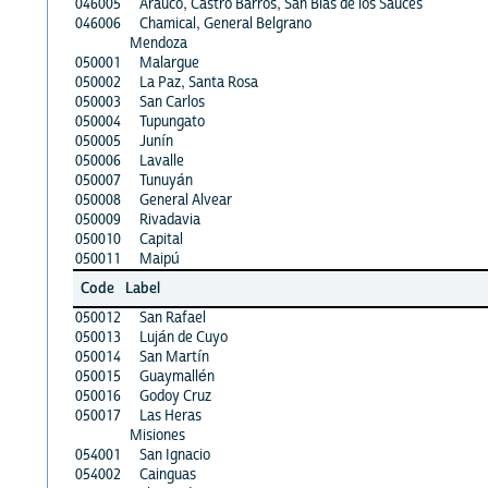
046005
Arauco, Castro Barros, San Blas de los Sauces
046006
Chamical, General Belgrano
Mendoza
050001
Malargue
050002
La Paz, Santa Rosa
050003
San Carlos
050004
Tupungato
050005
Junín
050006
Lavalle
050007
Tunuyán
050008
General Alvear
050009
Rivadavia
050010
Capital
050011
Maipú
Code
Label
050012
San Rafael
050013
Luján de Cuyo
050014
San Martín
050015
Guaymallén
050016
Godoy Cruz
050017
Las Heras
Misiones
054001
San Ignacio
054002
Cainguas