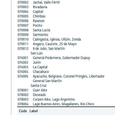
070002
Jachal, Valle Fértil
070003
Rivadavia
070004
Capital
070005
Chimbas
070006
Rawson
070007
Pocito
070008
Santa Lucía
070009
Sarmiento
070010
Calingasta, Iglesia, Ullúm, Zonda
070011
Angaco, Caucete, 25 de Mayo
070012
9 de Julio, San Martín
San Luis
074001
General Pedernera, Gobernador Dupuy
074002
Junín
074003
La Capital
074004
Chacabuco
074005
Ayacucho, Belgrano, Coronel Pringles, Libertador
General San Martín
Santa Cruz
078001
Guer Aike
078002
Deseado
078003
Corpen Aike, Lago Argentino
078004
Lago Buenos Aires, Magallanes, Río Chico
Code
Label