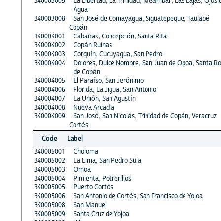
340003005
La Libertad, La Trinidad, Meámbar, Las Lajas, Ojos 
Agua
340003008
San José de Comayagua, Siguatepeque, Taulabé
Copán
340004001
Cabañas, Concepción, Santa Rita
340004002
Copán Ruinas
340004003
Corquín, Cucuyagua, San Pedro
340004004
Dolores, Dulce Nombre, San Juan de Opoa, Santa R
de Copán
340004005
El Paraíso, San Jerónimo
340004006
Florida, La Jigua, San Antonio
340004007
La Unión, San Agustín
340004008
Nueva Arcadia
340004009
San José, San Nicolás, Trinidad de Copán, Veracruz
Cortés
Code
Label
340005001
Choloma
340005002
La Lima, San Pedro Sula
340005003
Omoa
340005004
Pimienta, Potrerillos
340005005
Puerto Cortés
340005006
San Antonio de Cortés, San Francisco de Yojoa
340005008
San Manuel
340005009
Santa Cruz de Yojoa