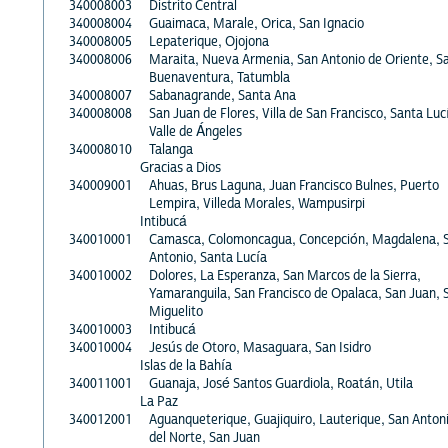
340008003
Distrito Central
340008004
Guaimaca, Marale, Orica, San Ignacio
340008005
Lepaterique, Ojojona
340008006
Maraita, Nueva Armenia, San Antonio de Oriente, S
Buenaventura, Tatumbla
340008007
Sabanagrande, Santa Ana
340008008
San Juan de Flores, Villa de San Francisco, Santa Luc
Valle de Ángeles
340008010
Talanga
Gracias a Dios
340009001
Ahuas, Brus Laguna, Juan Francisco Bulnes, Puerto
Lempira, Villeda Morales, Wampusirpi
Intibucá
340010001
Camasca, Colomoncagua, Concepción, Magdalena, 
Antonio, Santa Lucía
340010002
Dolores, La Esperanza, San Marcos de la Sierra,
Yamaranguila, San Francisco de Opalaca, San Juan, 
Miguelito
340010003
Intibucá
340010004
Jesús de Otoro, Masaguara, San Isidro
Islas de la Bahía
340011001
Guanaja, José Santos Guardiola, Roatán, Utila
La Paz
340012001
Aguanqueterique, Guajiquiro, Lauterique, San Anton
del Norte, San Juan