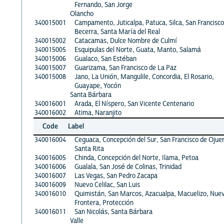
Fernando, San Jorge
Olancho
340015001
Campamento, Juticalpa, Patuca, Silca, San Francisco
Becerra, Santa María del Real
340015002
Catacamas, Dulce Nombre de Culmí
340015005
Esquipulas del Norte, Guata, Manto, Salamá
340015006
Gualaco, San Estéban
340015007
Guarizama, San Francisco de La Paz
340015008
Jano, La Unión, Mangulile, Concordia, El Rosario,
Guayape, Yocón
Santa Bárbara
340016001
Arada, El Níspero, San Vicente Centenario
340016002
Atima, Naranjito
Code
Label
340016004
Ceguaca, Concepción del Sur, San Francisco de Ojuer
Santa Rita
340016005
Chinda, Concepción del Norte, Ilama, Petoa
340016006
Gualala, San José de Colinas, Trinidad
340016007
Las Vegas, San Pedro Zacapa
340016009
Nuevo Celilac, San Luis
340016010
Quimistán, San Marcos, Azacualpa, Macuelizo, Nue
Frontera, Protección
340016011
San Nicolás, Santa Bárbara
Valle