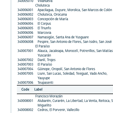
340005010
Villanueva
Choluteca
340006001
Apacilagua, Duyure, Morolica, San Marcos de Colón
340006002
Choluteca, Orocuina
340006003
Concepción de María
340006004
El Corpus
340006005
El Triunfo
340006006
Marcovia
340006007
Namasigüe, Santa Ana de Yusguare
340006008
Pespire, San Antonio de Flores, San Isidro, San José
El Paraíso
340007001
Alauca, Jacaleapa, Morocelí, Potrerillos, San Matías
Yuscarán
340007002
Danlí, Trojes
340007003
El Paraíso
340007004
Güinope, Oropolí, San Antonio de Flores
340007005
Liure, San Lucas, Soledad, Texiguat, Vado Ancho,
Yauyupe
340007006
Teupasenti
Code
Label
Francisco Morazán
340008001
Alubarén, Curarén, La Libertad, La Venta, Reitoca, 
Miguelito
340008002
Cedros, El Porvenir, Vallecillo