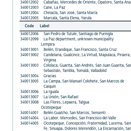
340012002
Cabañas, Mercedes de Oriente, Opatoro, Santa Ana
340012003
Cane, La Paz
340012004
Chinacla, San José, Santa María
340012005
Marcala, Santa Elena, Yarula
Code
Label
340012006
San Pedro de Tutule, Santiago de Puringla
340012099
La Paz department, unknown municipality
Lempira
340013001
Belén, Erandique, San Francisco, Santa Cruz
340013002
Candelaria, Gualcince, La Virtud, Mapulaca, Piraera,
Virginia
340013003
Cololaca, Guarita, San Andrés, San Juan Guarita, Sa
Sebastián, Tambla, Tomalá, Valladolid
340013004
Gracias
340013005
La Campa, San Manuel Colohete, San Marcos de
Caiquin
340013006
La Iguala
340013007
La Unión, San Rafael
340013008
Las Flores, Lepaera, Talgua
Ocotepeque
340014001
Belén Gualcho, San Marcos, Sensenti
340014004
La Labor, Mercedes, San Francisco del Valle
340014005
Ocotepeque, Concepción, Fraternidad, Lucerna, San
Fe, Sinuapa, Dolores Merendón, La Encarnación, Sa