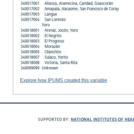
340017001
Alianza, Aramecina, Caridad, Goascorán
340017002
Amapala, Nacaome, San Francisco de Coray
340017003
Langue
340017004
San Lorenzo
Yoro
340018001
Arenal, Jocón, Yoro
340018002
El Negrito
340018003
El Progreso
340018004
Morazán
340018005
Olanchito
340018007
Sulaco, Yorito
340018008
Victoria, Santa Rita
340099099
Unknown
Explore how IPUMS created this variable
NATIONAL INSTITUTES OF HEA
SUPPORTED BY: