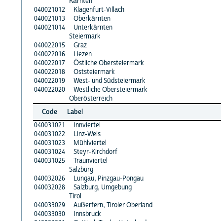
Kärnten
040021012
Klagenfurt-Villach
040021013
Oberkärnten
040021014
Unterkärnten
Steiermark
040022015
Graz
040022016
Liezen
040022017
Östliche Obersteiermark
040022018
Oststeiermark
040022019
West- und Südsteiermark
040022020
Westliche Obersteiermark
Oberösterreich
Code
Label
040031021
Innviertel
040031022
Linz-Wels
040031023
Mühlviertel
040031024
Steyr-Kirchdorf
040031025
Traunviertel
Salzburg
040032026
Lungau, Pinzgau-Pongau
040032028
Salzburg, Umgebung
Tirol
040033029
Außerfern, Tiroler Oberland
040033030
Innsbruck