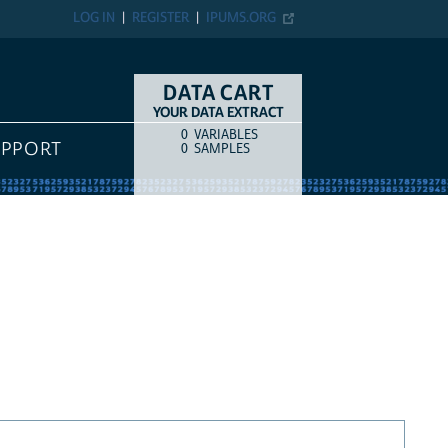
LOG IN
REGISTER
IPUMS.ORG
DATA CART
YOUR DATA EXTRACT
0
VARIABLES
COUNT
ITEM TYPE
UPPORT
0
SAMPLES