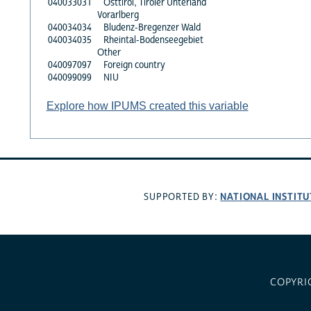
040033031
Osttirol, Tiroler Unterland
Vorarlberg
040034034
Bludenz-Bregenzer Wald
040034035
Rheintal-Bodenseegebiet
Other
040097097
Foreign country
040099099
NIU
Explore how IPUMS created this variable
NATIONAL INSTITU
SUPPORTED BY:
COPYRI