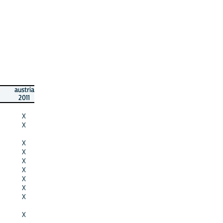
austria
2011
X
X
X
X
X
X
X
X
X
X