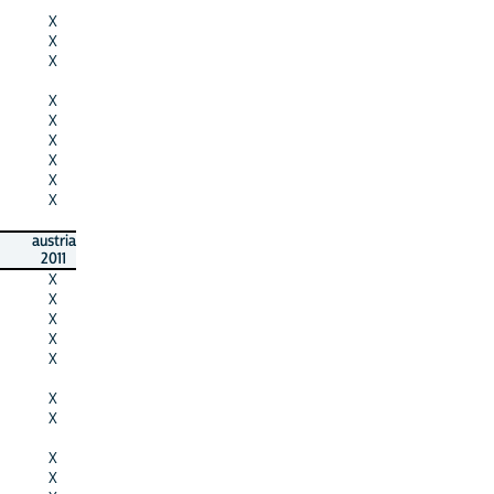
X
X
X
X
X
X
X
X
X
austria
2011
X
X
X
X
X
X
X
X
X