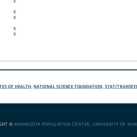
X
X
X
X
X
TES OF HEALTH
NATIONAL SCIENCE FOUNDATION
STAT/TRANSFE
,
,
GHT ©
MINNESOTA POPULATION CENTER
,
UNIVERSITY OF MI