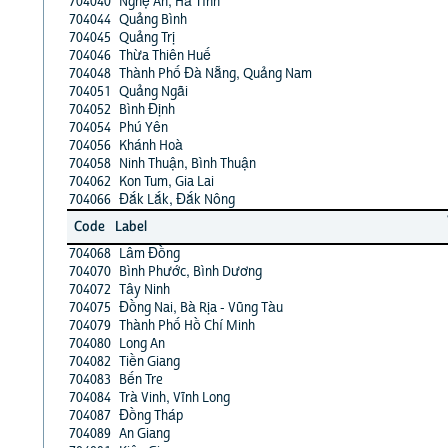
704040
Nghệ An, Hà Tĩnh
704044
Quảng Bình
704045
Quảng Trị
704046
Thừa Thiên Huế
704048
Thành Phố Đà Nẵng, Quảng Nam
704051
Quảng Ngãi
704052
Bình Định
704054
Phú Yên
704056
Khánh Hoà
704058
Ninh Thuận, Bình Thuận
704062
Kon Tum, Gia Lai
704066
Đắk Lắk, Đắk Nông
Code
Label
704068
Lâm Đồng
704070
Bình Phước, Bình Dương
704072
Tây Ninh
704075
Đồng Nai, Bà Rịa - Vũng Tàu
704079
Thành Phố Hồ Chí Minh
704080
Long An
704082
Tiền Giang
704083
Bến Tre
704084
Trà Vinh, Vĩnh Long
704087
Đồng Tháp
704089
An Giang