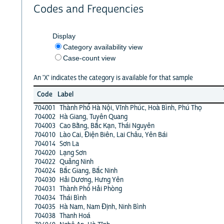
Codes and Frequencies
Display
Category availability view
Case-count view
An 'X' indicates the category is available for that sample
Code
Label
704001
Thành Phố Hà Nội, Vĩnh Phúc, Hoà Bình, Phú Thọ
704002
Hà Giang, Tuyên Quang
704003
Cao Bằng, Bắc Kạn, Thái Nguyên
704010
Lào Cai, Điện Biên, Lai Châu, Yên Bái
704014
Sơn La
704020
Lạng Sơn
704022
Quảng Ninh
704024
Bắc Giang, Bắc Ninh
704030
Hải Dương, Hưng Yên
704031
Thành Phố Hải Phòng
704034
Thái Bình
704035
Hà Nam, Nam Định, Ninh Bình
704038
Thanh Hoá