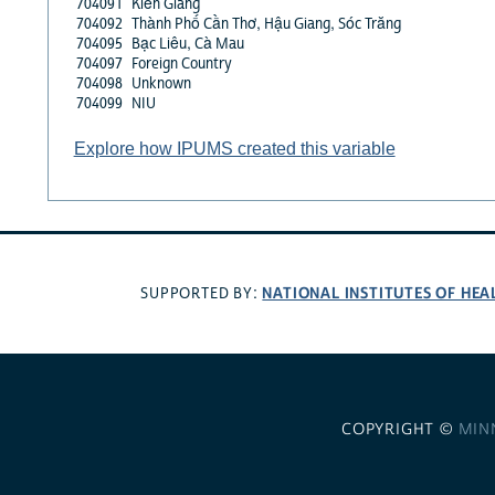
704091
Kiên Giang
704092
Thành Phố Cần Thơ, Hậu Giang, Sóc Trăng
704095
Bạc Liêu, Cà Mau
704097
Foreign Country
704098
Unknown
704099
NIU
Explore how IPUMS created this variable
NATIONAL INSTITUTES OF HEA
SUPPORTED BY:
COPYRIGHT ©
MIN