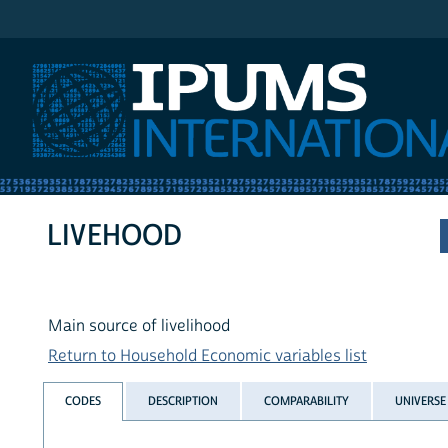
IPUMS International
LIVEHOOD
Main source of livelihood
Return to Household Economic variables list
CODES
DESCRIPTION
COMPARABILITY
UNIVERSE