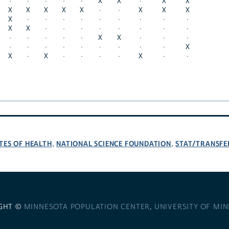
·
·
·
·
·
X
X
·
X
X
X
X
X
X
X
·
·
X
X
X
X
·
·
·
·
·
·
·
·
·
X
X
·
·
·
·
·
·
·
·
·
·
·
·
·
X
X
·
·
·
·
·
·
·
·
·
·
·
·
X
X
·
X
·
·
·
·
X
·
·
TES OF HEALTH
NATIONAL SCIENCE FOUNDATION
STAT/TRANSFE
,
,
GHT ©
MINNESOTA POPULATION CENTER
,
UNIVERSITY OF MI