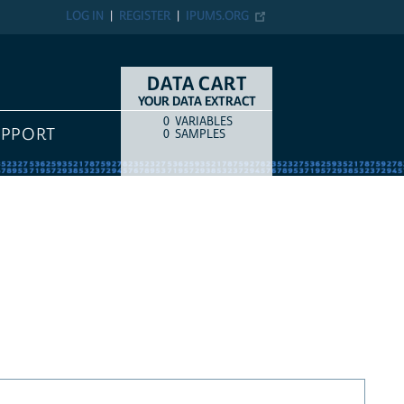
LOG IN
REGISTER
IPUMS.ORG
DATA CART
YOUR DATA EXTRACT
0
VARIABLES
COUNT
ITEM TYPE
UPPORT
0
SAMPLES