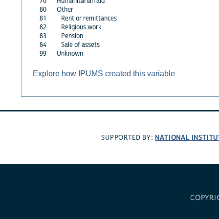
70
Humanitarian aid
80
Other
81
Rent or remittances
82
Religious work
83
Pension
84
Sale of assets
99
Unknown
Explore how IPUMS created this variable
NATIONAL INSTITU
SUPPORTED BY:
COPYRI