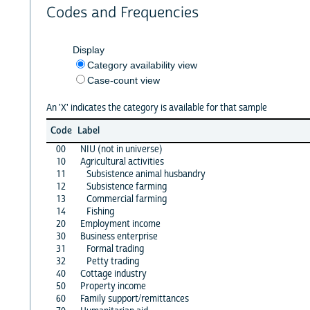
Codes and Frequencies
Display
Category availability view
Case-count view
An 'X' indicates the category is available for that sample
Code
Label
00
NIU (not in universe)
10
Agricultural activities
11
Subsistence animal husbandry
12
Subsistence farming
13
Commercial farming
14
Fishing
20
Employment income
30
Business enterprise
31
Formal trading
32
Petty trading
40
Cottage industry
50
Property income
60
Family support/remittances