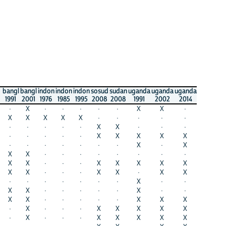
bangl
bangl
indon
indon
indon
sosud
sudan
uganda
uganda
uganda
1991
2001
1976
1985
1995
2008
2008
1991
2002
2014
·
X
·
·
·
·
·
X
X
·
X
X
X
X
X
·
·
·
·
·
·
·
·
·
·
X
X
·
·
·
·
·
·
·
·
X
X
X
X
X
·
·
·
·
·
·
·
X
·
X
X
X
·
·
·
·
·
·
·
·
X
X
·
·
·
X
X
X
X
X
X
X
·
·
·
X
X
·
X
X
·
·
·
·
·
·
·
X
·
·
X
X
·
·
·
·
·
X
·
·
X
X
·
·
·
·
·
X
X
X
·
X
·
·
·
X
X
X
X
X
·
X
·
·
·
X
X
X
X
X