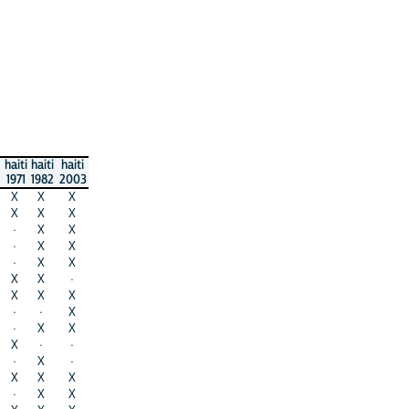
haiti
haiti
haiti
1971
1982
2003
X
X
X
X
X
X
·
X
X
·
X
X
·
X
X
X
X
·
X
X
X
·
·
X
·
X
X
X
·
·
·
X
·
X
X
X
·
X
X