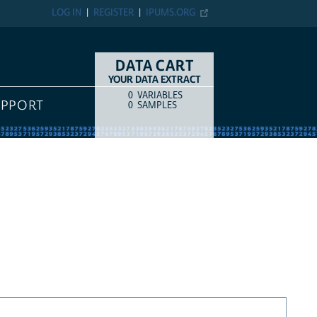
LOG IN
REGISTER
IPUMS.ORG
DATA CART
YOUR DATA EXTRACT
0
VARIABLES
COUNT
ITEM TYPE
UPPORT
0
SAMPLES