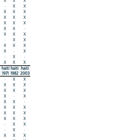
X
X
X
·
X
X
X
X
X
X
X
X
X
X
X
X
X
·
X
X
X
·
X
X
X
X
X
X
·
X
·
X
·
X
X
X
haiti
haiti
haiti
1971
1982
2003
·
X
X
X
X
X
X
X
X
X
·
X
X
X
·
X
X
X
X
X
X
X
X
X
·
X
X
·
X
·
X
X
X