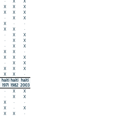
·
X
X
X
X
X
X
X
X
·
X
X
X
·
·
X
X
·
·
X
X
·
X
X
·
X
X
X
X
·
X
X
X
·
X
X
X
X
X
X
X
·
haiti
haiti
haiti
1971
1982
2003
·
X
X
·
X
X
X
·
·
X
·
X
X
X
·