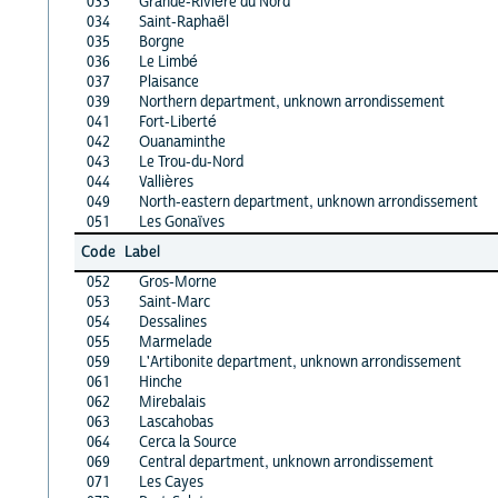
033
Grande-Rivière du Nord
034
Saint-Raphaël
035
Borgne
036
Le Limbé
037
Plaisance
039
Northern department, unknown arrondissement
041
Fort-Liberté
042
Ouanaminthe
043
Le Trou-du-Nord
044
Vallières
049
North-eastern department, unknown arrondissement
051
Les Gonaïves
Code
Label
052
Gros-Morne
053
Saint-Marc
054
Dessalines
055
Marmelade
059
L'Artibonite department, unknown arrondissement
061
Hinche
062
Mirebalais
063
Lascahobas
064
Cerca la Source
069
Central department, unknown arrondissement
071
Les Cayes