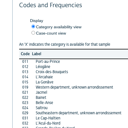
Codes and Frequencies
Display
Category availability view
Case-count view
An 'X' indicates the category is available for that sample
Code
Label
011
Port-au-Prince
012
Léogâne
013
Croix-des-Bouquets
014
L'Arcahaie
015
La Gonâve
019
Western department, unknown arrondissement
021
Jacmel
022
Bainet
023
Belle-Anse
024
Saltrou
029
Southeastern department, unknown arrondissement
031
Le Cap-Haïtien
032
L'Acul-du-Nord