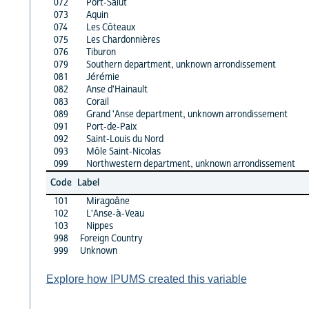
072
Port-Salut
073
Aquin
074
Les Côteaux
075
Les Chardonnières
076
Tiburon
079
Southern department, unknown arrondissement
081
Jérémie
082
Anse d'Hainault
083
Corail
089
Grand 'Anse department, unknown arrondissement
091
Port-de-Paix
092
Saint-Louis du Nord
093
Môle Saint-Nicolas
099
Northwestern department, unknown arrondissement
Code
Label
101
Miragoâne
102
L'Anse-à-Veau
103
Nippes
998
Foreign Country
999
Unknown
Explore how IPUMS created this variable