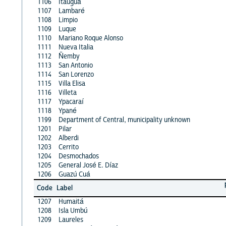
1106
Itauguá
1107
Lambaré
1108
Limpio
1109
Luque
1110
Mariano Roque Alonso
1111
Nueva Italia
1112
Ñemby
1113
San Antonio
1114
San Lorenzo
1115
Villa Elisa
1116
Villeta
1117
Ypacaraí
1118
Ypané
1199
Department of Central, municipality unknown
1201
Pilar
1202
Alberdi
1203
Cerrito
1204
Desmochados
1205
General José E. Díaz
1206
Guazú Cuá
Code
Label
1207
Humaitá
1208
Isla Umbú
1209
Laureles