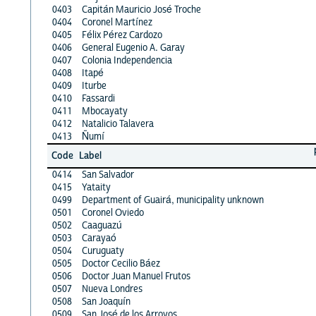
0403
Capitán Mauricio José Troche
0404
Coronel Martínez
0405
Félix Pérez Cardozo
0406
General Eugenio A. Garay
0407
Colonia Independencia
0408
Itapé
0409
Iturbe
0410
Fassardi
0411
Mbocayaty
0412
Natalicio Talavera
0413
Ñumí
Code
Label
0414
San Salvador
0415
Yataity
0499
Department of Guairá, municipality unknown
0501
Coronel Oviedo
0502
Caaguazú
0503
Carayaó
0504
Curuguaty
0505
Doctor Cecilio Báez
0506
Doctor Juan Manuel Frutos
0507
Nueva Londres
0508
San Joaquín
0509
San José de los Arroyos