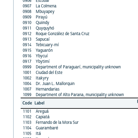
0906
Escobar
0907
La Colmena
0908
Mbuyapey
0909
Pirayú
0910
Quiindy
0911
Quyquyhó
0912
Roque González de Santa Cruz
0913
Sapucaí
0914
Tebicuary-mí
0915
Yaguarón
0916
Ybycuí
0917
Ybytimí
0999
Department of Paraguarí, municipality unknown
1001
Ciudad del Este
1002
Itakyry
1004
Dr. Juan L. Mallorquin
1007
Hernandarias
1099
Department of Alto Parana, municipality unknown
Code
Label
1101
Areguá
1102
Capiatá
1103
Fernando de la Mora Sur
1104
Guarambaré
1105
Itá