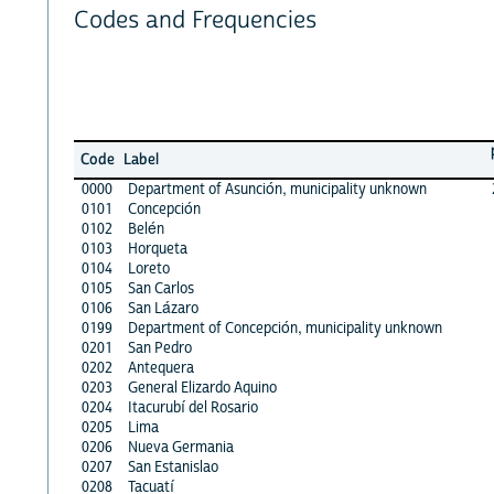
Codes and Frequencies
Code
Label
0000
Department of Asunción, municipality unknown
0101
Concepción
0102
Belén
0103
Horqueta
0104
Loreto
0105
San Carlos
0106
San Lázaro
0199
Department of Concepción, municipality unknown
0201
San Pedro
0202
Antequera
0203
General Elizardo Aquino
0204
Itacurubí del Rosario
0205
Lima
0206
Nueva Germania
0207
San Estanislao
0208
Tacuatí