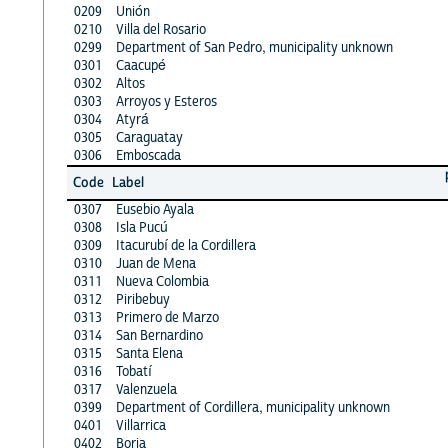
0209
Unión
0210
Villa del Rosario
0299
Department of San Pedro, municipality unknown
0301
Caacupé
0302
Altos
0303
Arroyos y Esteros
0304
Atyrá
0305
Caraguatay
0306
Emboscada
Code
Label
0307
Eusebio Ayala
0308
Isla Pucú
0309
Itacurubí de la Cordillera
0310
Juan de Mena
0311
Nueva Colombia
0312
Piribebuy
0313
Primero de Marzo
0314
San Bernardino
0315
Santa Elena
0316
Tobatí
0317
Valenzuela
0399
Department of Cordillera, municipality unknown
0401
Villarrica
0402
Borja