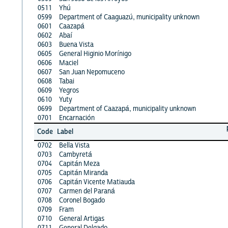
0511
Yhú
0599
Department of Caaguazú, municipality unknown
0601
Caazapá
0602
Abaí
0603
Buena Vista
0605
General Higinio Morínigo
0606
Maciel
0607
San Juan Nepomuceno
0608
Tabai
0609
Yegros
0610
Yuty
0699
Department of Caazapá, municipality unknown
0701
Encarnación
Code
Label
0702
Bella Vista
0703
Cambyretá
0704
Capitán Meza
0705
Capitán Miranda
0706
Capitán Vicente Matiauda
0707
Carmen del Paraná
0708
Coronel Bogado
0709
Fram
0710
General Artigas
0711
General Delgado