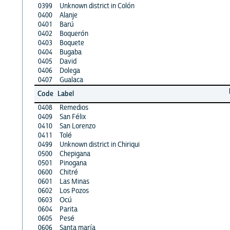
0399
Unknown district in Colón
0400
Alanje
0401
Barú
0402
Boquerón
0403
Boquete
0404
Bugaba
0405
David
0406
Dolega
0407
Gualaca
Code
Label
0408
Remedios
0409
San Félix
0410
San Lorenzo
0411
Tolé
0499
Unknown district in Chiriqui
0500
Chepigana
0501
Pinogana
0600
Chitré
0601
Las Minas
0602
Los Pozos
0603
Ocú
0604
Parita
0605
Pesé
0606
Santa maría