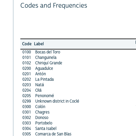
Codes and Frequencies
Code
Label
0100
Bocas del Toro
0101
Changuinela
0102
Chiriquí Grande
0200
Aguadulce
0201
Antón
0202
La Pintada
0203
Natá
0204
Olá
0205
Penonomé
0299
Unknown district in Coclé
0300
Colón
0301
Chagres
0302
Donoso
0303
Portobelo
0304
Santa Isabel
0305
Comarca de San Blas