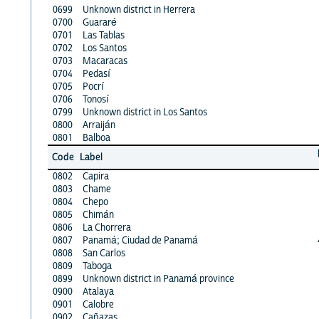
0699
Unknown district in Herrera
0700
Guararé
0701
Las Tablas
0702
Los Santos
0703
Macaracas
0704
Pedasí
0705
Pocrí
0706
Tonosí
0799
Unknown district in Los Santos
0800
Arraiján
0801
Balboa
Code
Label
0802
Capira
0803
Chame
0804
Chepo
0805
Chimán
0806
La Chorrera
0807
Panamá; Ciudad de Panamá
0808
San Carlos
0809
Taboga
0899
Unknown district in Panamá province
0900
Atalaya
0901
Calobre
0902
Cañazas