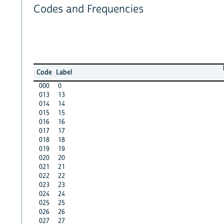
Codes and Frequencies
Code
Label
000
0
013
13
014
14
015
15
016
16
017
17
018
18
019
19
020
20
021
21
022
22
023
23
024
24
025
25
026
26
027
27