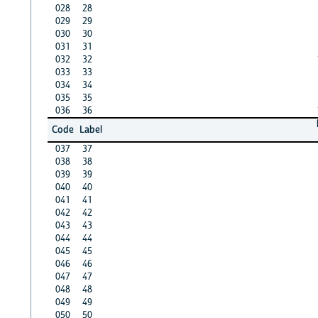
028
28
029
29
030
30
031
31
032
32
033
33
034
34
035
35
036
36
Code
Label
037
37
038
38
039
39
040
40
041
41
042
42
043
43
044
44
045
45
046
46
047
47
048
48
049
49
050
50