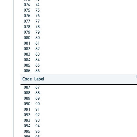
074
74
075
75
076
76
077
77
078
78
079
79
080
80
081
81
082
82
083
83
084
84
085
85
086
86
Code
Label
087
87
088
88
089
89
090
90
091
91
092
92
093
93
094
94
095
95
096
96