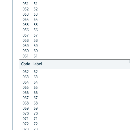
051
51
052
52
053
53
054
54
055
55
056
56
057
57
058
58
059
59
060
60
061
61
Code
Label
062
62
063
63
064
64
065
65
066
66
067
67
068
68
069
69
070
70
071
71
072
72
073
73