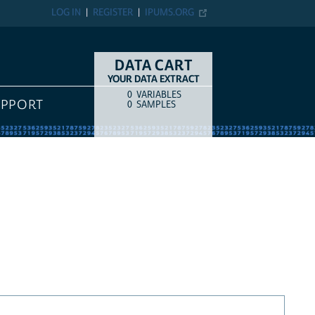
LOG IN
REGISTER
IPUMS.ORG
DATA CART
YOUR DATA EXTRACT
0
VARIABLES
COUNT
ITEM TYPE
UPPORT
0
SAMPLES