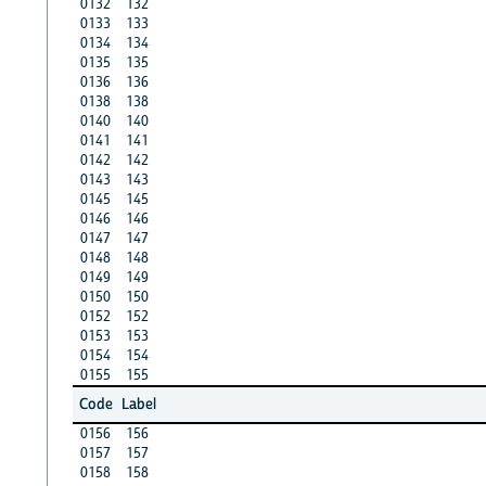
0132
132
0133
133
0134
134
0135
135
0136
136
0138
138
0140
140
0141
141
0142
142
0143
143
0145
145
0146
146
0147
147
0148
148
0149
149
0150
150
0152
152
0153
153
0154
154
0155
155
Code
Label
0156
156
0157
157
0158
158