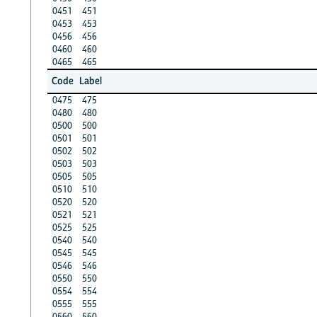
0451
451
0453
453
0456
456
0460
460
0465
465
Code
Label
0475
475
0480
480
0500
500
0501
501
0502
502
0503
503
0505
505
0510
510
0520
520
0521
521
0525
525
0540
540
0545
545
0546
546
0550
550
0554
554
0555
555
0560
560