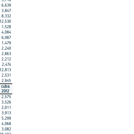
6,639
3,847
8,332
12,530
1,528
4,084
6,087
1,479
2,240
2,863
2,212
2,474
12,813
2,531
2,945
cuba
2012
2,575
3,526
2,011
3,913
5,299
4,068
3,082