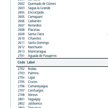
2602
Quemado de Güines
2603
Sagua la Grande
2604
Encrucijada
2605
Camajuaní
2606
Caibarién
2607
Remedios
2608
Placetas
2609
Santa Clara
2610
Cifuentes
2611
Santo Domingo
2612
Ranchuelo
2613
Manicaragua
2701
Aguada de Pasajeros
Code
Label
2702
Rodas
2703
Palmira
2704
Lajas
2705
Cruces
2706
Cumanayagua
2707
Cienfuegos
2708
Abreus
2801
Yaguajay
2802
Jatibonico
2803
Taguasco