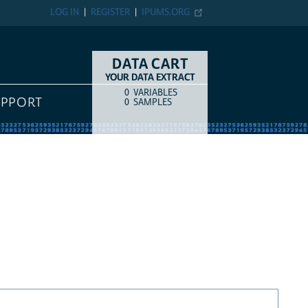
LOG IN
REGISTER
IPUMS.ORG
DATA CART
YOUR DATA EXTRACT
0
VARIABLES
COUNT
ITEM TYPE
UPPORT
0
SAMPLES