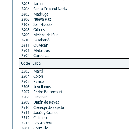
2403
Jaruco
2404
Santa Cruz del Norte
2405
Madruga
2406
Nueva Paz
2407
San Nicolás
2408
Güines
2409
Melena del Sur
2410
Batabanó
2411
Quivicán
2501
Matanzas
2502
Cárdenas
Code
Label
2503
Martí
2504
Colón
2505
Perico
2506
Jovellanos
2507
Pedro Betancourt
2508
Limonar
2509
Unión de Reyes
2510
Ciénaga de Zapata
2511
Jagüey Grande
2512
Calimete
2513
Los Arabos
2601
Corralillo