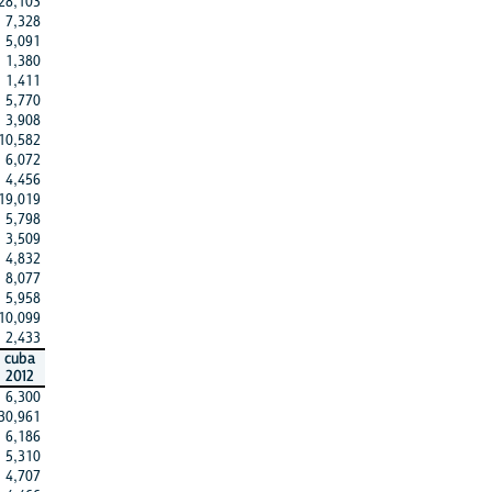
28,103
7,328
5,091
1,380
1,411
5,770
3,908
10,582
6,072
4,456
19,019
5,798
3,509
4,832
8,077
5,958
10,099
2,433
cuba
2012
6,300
30,961
6,186
5,310
4,707