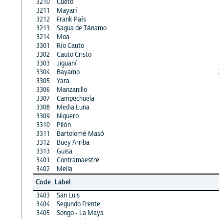
3210
Cueto
3211
Mayarí
3212
Frank País
3213
Sagua de Tánamo
3214
Moa
3301
Río Cauto
3302
Cauto Cristo
3303
Jiguaní
3304
Bayamo
3305
Yara
3306
Manzanillo
3307
Campechuela
3308
Media Luna
3309
Niquero
3310
Pilón
3311
Bartolomé Masó
3312
Buey Arriba
3313
Guisa
3401
Contramaestre
3402
Mella
Code
Label
3403
San Luis
3404
Segundo Frente
3405
Songo - La Maya