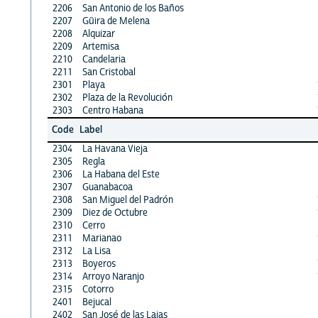
2206
San Antonio de los Baños
2207
Güira de Melena
2208
Alquizar
2209
Artemisa
2210
Candelaria
2211
San Cristobal
2301
Playa
2302
Plaza de la Revolución
2303
Centro Habana
Code
Label
2304
La Havana Vieja
2305
Regla
2306
La Habana del Este
2307
Guanabacoa
2308
San Miguel del Padrón
2309
Diez de Octubre
2310
Cerro
2311
Marianao
2312
La Lisa
2313
Boyeros
2314
Arroyo Naranjo
2315
Cotorro
2401
Bejucal
2402
San José de las Lajas