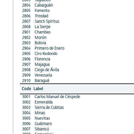
2804
Cabaiguán
2805
Fomento
2806
Trinidad
2807
Sancti Spíritus
2808
La Sierpe
2901
Chambas
2902
Morón
2903
Bolivia
2904
Primero de Enero
2905
Ciro Redondo
2906
Florencia
2907
Majagua
2908
Ciego de Ávila
2909
Venezuela
2910
Baraguá
Code
Label
3001
Carlos Manuel de Céspede
3002
Esmeralda
3003
Sierra de Cubitas
3004
Minas
3005
Nuevitas
3006
Guáimaro
3007
Sibanicú