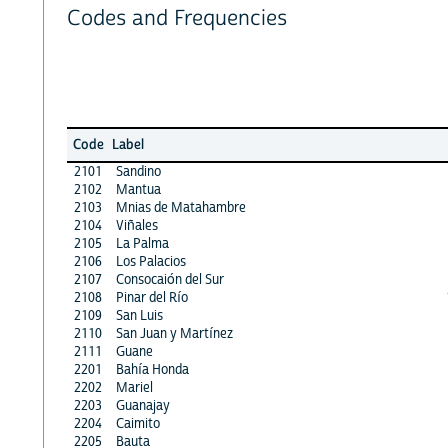
Codes and Frequencies
Code
Label
2101
Sandino
2102
Mantua
2103
Mnias de Matahambre
2104
Viñales
2105
La Palma
2106
Los Palacios
2107
Consocaión del Sur
2108
Pinar del Río
2109
San Luis
2110
San Juan y Martínez
2111
Guane
2201
Bahía Honda
2202
Mariel
2203
Guanajay
2204
Caimito
2205
Bauta