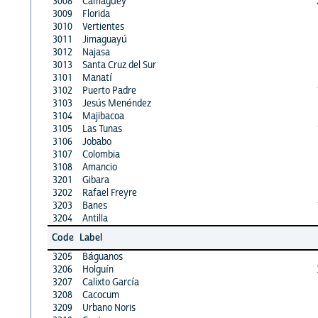
3008
Camagüey
3009
Florida
3010
Vertientes
3011
Jimaguayú
3012
Najasa
3013
Santa Cruz del Sur
3101
Manatí
3102
Puerto Padre
3103
Jesús Menéndez
3104
Majibacoa
3105
Las Tunas
3106
Jobabo
3107
Colombia
3108
Amancio
3201
Gibara
3202
Rafael Freyre
3203
Banes
3204
Antilla
Code
Label
3205
Báguanos
3206
Holguín
3207
Calixto García
3208
Cacocum
3209
Urbano Noris