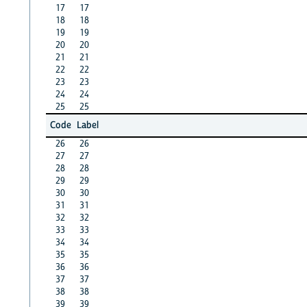
17
17
18
18
19
19
20
20
21
21
22
22
23
23
24
24
25
25
Code
Label
26
26
27
27
28
28
29
29
30
30
31
31
32
32
33
33
34
34
35
35
36
36
37
37
38
38
39
39