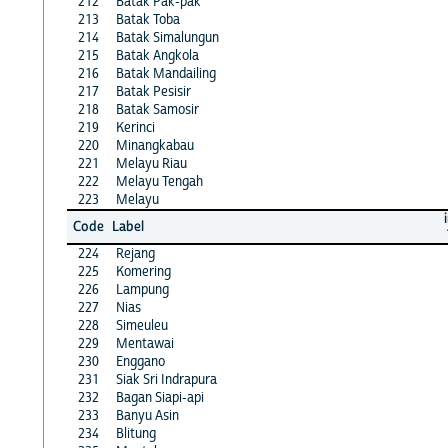
212
Batak Pak-pak
213
Batak Toba
214
Batak Simalungun
215
Batak Angkola
216
Batak Mandailing
217
Batak Pesisir
218
Batak Samosir
219
Kerinci
220
Minangkabau
221
Melayu Riau
222
Melayu Tengah
223
Melayu
Code
Label
224
Rejang
225
Komering
226
Lampung
227
Nias
228
Simeuleu
229
Mentawai
230
Enggano
231
Siak Sri Indrapura
232
Bagan Siapi-api
233
Banyu Asin
234
Blitung