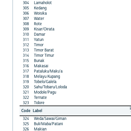
304
Lamaholot
305
Kedang
306
Woisika
307
Water
308
Rote
309
Kisar/Oirata
310
Damar
311
Yatun
312
Timor
313
Timor Barat
314
Timor Timur
315
Bunak
316
Makasai
317
Pataluku/Maku'a
318
Melayu Kupang
319
Tobelo/Galela
320
Sahu/Tobaru/Loloda
321
Modole/Pagu
322
Ternate
323
Tidore
Code
Label
324
Weda/Sawai/Giman
325
Buli/Maba/Patani
326
Makian