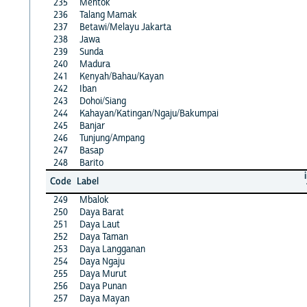
235
Mentok
236
Talang Mamak
237
Betawi/Melayu Jakarta
238
Jawa
239
Sunda
240
Madura
241
Kenyah/Bahau/Kayan
242
Iban
243
Dohoi/Siang
244
Kahayan/Katingan/Ngaju/Bakumpai
245
Banjar
246
Tunjung/Ampang
247
Basap
248
Barito
Code
Label
249
Mbalok
250
Daya Barat
251
Daya Laut
252
Daya Taman
253
Daya Langganan
254
Daya Ngaju
255
Daya Murut
256
Daya Punan
257
Daya Mayan