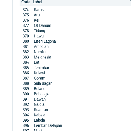
Code
Label
374
Karas
375
Aru
376
Kei
377
Ot Danum
378
Tidung
379
Hawu
380
Literi Lagona
381
Ambelan
382
Numfor
383
Melanesia
384
Leti
385
Tenimbar
386
Kulawi
387
Goram
388
Sula Bagan
389
Bolano
390
Bobongka
391
Dawan
392
Galela
393
Kuantan
394
Kabela
395
Labola
396
Lembah Delapan
397
Musi