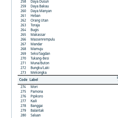
258
Daya Dusun
259
Daya Bakau
260
Daya Manyan
261
Heban
262
Orang Utan
263
Toraja
264
Bugis
265
Makassar
266
Massenrempulu
267
Mandar
268
Mamuju
269
Seko/Sagdan
270
Tukang-Besi
271
Muna/Buton
272
Bungku/Laki
273
Mekongka
Code
Label
274
Mori
275
Pamona
276
Pipikoro
277
Kaili
278
Banggai
279
Balantak
280
Saluan