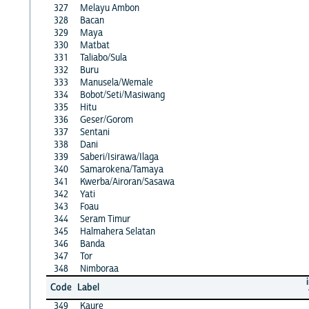
327
Melayu Ambon
328
Bacan
329
Maya
330
Matbat
331
Taliabo/Sula
332
Buru
333
Manusela/Wemale
334
Bobot/Seti/Masiwang
335
Hitu
336
Geser/Gorom
337
Sentani
338
Dani
339
Saberi/Isirawa/Ilaga
340
Samarokena/Tamaya
341
Kwerba/Airoran/Sasawa
342
Yati
343
Foau
344
Seram Timur
345
Halmahera Selatan
346
Banda
347
Tor
348
Nimboraa
Code
Label
349
Kaure