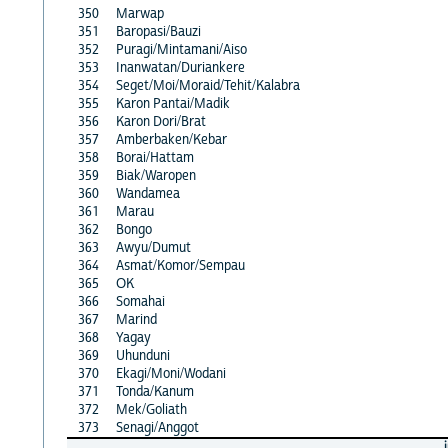
350
Marwap
351
Baropasi/Bauzi
352
Puragi/Mintamani/Aiso
353
Inanwatan/Duriankere
354
Seget/Moi/Moraid/Tehit/Kalabra
355
Karon Pantai/Madik
356
Karon Dori/Brat
357
Amberbaken/Kebar
358
Borai/Hattam
359
Biak/Waropen
360
Wandamea
361
Marau
362
Bongo
363
Awyu/Dumut
364
Asmat/Komor/Sempau
365
OK
366
Somahai
367
Marind
368
Yagay
369
Uhunduni
370
Ekagi/Moni/Wodani
371
Tonda/Kanum
372
Mek/Goliath
373
Senagi/Anggot