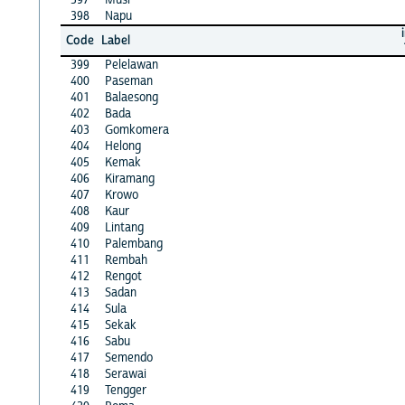
398
Napu
Code
Label
399
Pelelawan
400
Paseman
401
Balaesong
402
Bada
403
Gomkomera
404
Helong
405
Kemak
406
Kiramang
407
Krowo
408
Kaur
409
Lintang
410
Palembang
411
Rembah
412
Rengot
413
Sadan
414
Sula
415
Sekak
416
Sabu
417
Semendo
418
Serawai
419
Tengger