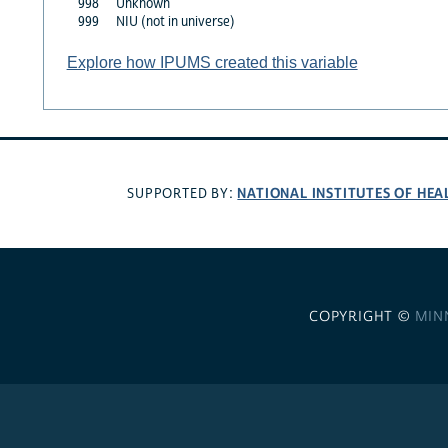
998
Unknown
999
NIU (not in universe)
Explore how IPUMS created this variable
NATIONAL INSTITUTES OF HEA
SUPPORTED BY:
COPYRIGHT ©
MIN