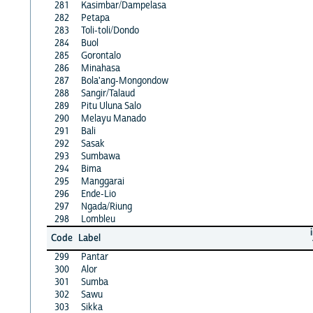
281
Kasimbar/Dampelasa
282
Petapa
283
Toli-toli/Dondo
284
Buol
285
Gorontalo
286
Minahasa
287
Bola'ang-Mongondow
288
Sangir/Talaud
289
Pitu Uluna Salo
290
Melayu Manado
291
Bali
292
Sasak
293
Sumbawa
294
Bima
295
Manggarai
296
Ende-Lio
297
Ngada/Riung
298
Lombleu
Code
Label
299
Pantar
300
Alor
301
Sumba
302
Sawu
303
Sikka