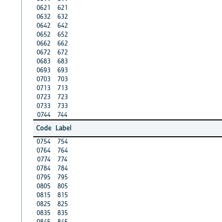
0621
621
0632
632
0642
642
0652
652
0662
662
0672
672
0683
683
0693
693
0703
703
0713
713
0723
723
0733
733
0744
744
Code
Label
0754
754
0764
764
0774
774
0784
784
0795
795
0805
805
0815
815
0825
825
0835
835
0845
845