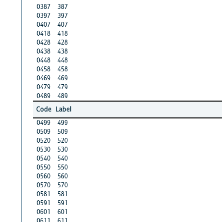
0387
387
0397
397
0407
407
0418
418
0428
428
0438
438
0448
448
0458
458
0469
469
0479
479
0489
489
Code
Label
0499
499
0509
509
0520
520
0530
530
0540
540
0550
550
0560
560
0570
570
0581
581
0591
591
0601
601
0611
611