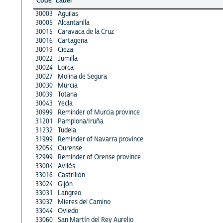
Code
Label
30003
Aguilas
30005
Alcantarilla
30015
Caravaca de la Cruz
30016
Cartagena
30019
Cieza
30022
Jumilla
30024
Lorca
30027
Molina de Segura
30030
Murcia
30039
Totana
30043
Yecla
30999
Reminder of Murcia province
31201
Pamplona/Iruña
31232
Tudela
31999
Reminder of Navarra province
32054
Ourense
32999
Reminder of Orense province
33004
Avilés
33016
Castrillón
33024
Gijón
33031
Langreo
33037
Mieres del Camino
33044
Oviedo
33060
San Martín del Rey Aurelio