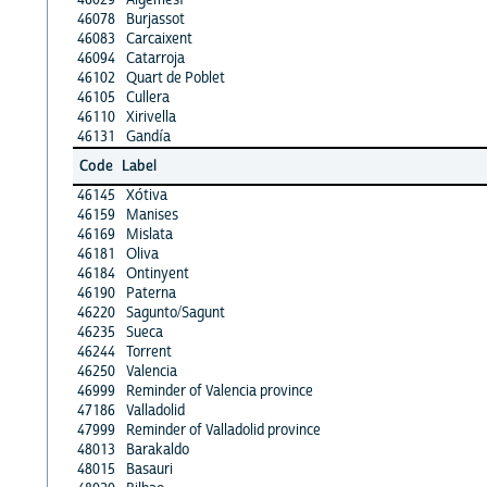
46078
Burjassot
46083
Carcaixent
46094
Catarroja
46102
Quart de Poblet
46105
Cullera
46110
Xirivella
46131
Gandía
Code
Label
46145
Xótiva
46159
Manises
46169
Mislata
46181
Oliva
46184
Ontinyent
46190
Paterna
46220
Sagunto/Sagunt
46235
Sueca
46244
Torrent
46250
Valencia
46999
Reminder of Valencia province
47186
Valladolid
47999
Reminder of Valladolid province
48013
Barakaldo
48015
Basauri