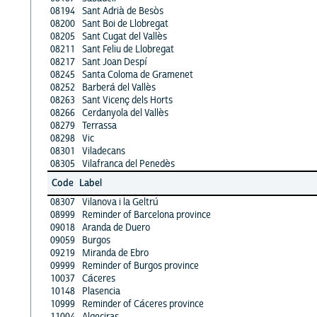
08194
Sant Adrià de Besòs
08200
Sant Boi de Llobregat
08205
Sant Cugat del Vallès
08211
Sant Feliu de Llobregat
08217
Sant Joan Despí
08245
Santa Coloma de Gramenet
08252
Barberá del Vallès
08263
Sant Vicenç dels Horts
08266
Cerdanyola del Vallès
08279
Terrassa
08298
Vic
08301
Viladecans
08305
Vilafranca del Penedès
Code
Label
08307
Vilanova i la Geltrú
08999
Reminder of Barcelona province
09018
Aranda de Duero
09059
Burgos
09219
Miranda de Ebro
09999
Reminder of Burgos province
10037
Cáceres
10148
Plasencia
10999
Reminder of Cáceres province
11004
Algeciras