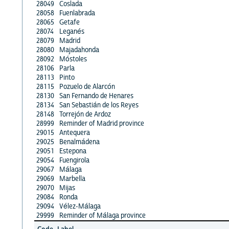
28049
Coslada
28058
Fuenlabrada
28065
Getafe
28074
Leganés
28079
Madrid
28080
Majadahonda
28092
Móstoles
28106
Parla
28113
Pinto
28115
Pozuelo de Alarcón
28130
San Fernando de Henares
28134
San Sebastián de los Reyes
28148
Torrejón de Ardoz
28999
Reminder of Madrid province
29015
Antequera
29025
Benalmádena
29051
Estepona
29054
Fuengirola
29067
Málaga
29069
Marbella
29070
Mijas
29084
Ronda
29094
Vélez-Málaga
29999
Reminder of Málaga province