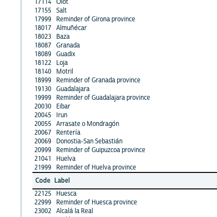
17114
Olot
17155
Salt
17999
Reminder of Girona province
18017
Almuñécar
18023
Baza
18087
Granada
18089
Guadix
18122
Loja
18140
Motril
18999
Reminder of Granada province
19130
Guadalajara
19999
Reminder of Guadalajara province
20030
Eibar
20045
Irun
20055
Arrasate o Mondragón
20067
Rentería
20069
Donostia-San Sebastián
20999
Reminder of Guipuzcoa province
21041
Huelva
21999
Reminder of Huelva province
Code
Label
22125
Huesca
22999
Reminder of Huesca province
23002
Alcalá la Real