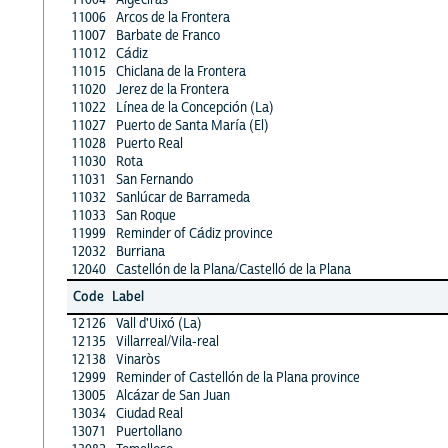
11006
Arcos de la Frontera
11007
Barbate de Franco
11012
Cádiz
11015
Chiclana de la Frontera
11020
Jerez de la Frontera
11022
Línea de la Concepción (La)
11027
Puerto de Santa María (El)
11028
Puerto Real
11030
Rota
11031
San Fernando
11032
Sanlúcar de Barrameda
11033
San Roque
11999
Reminder of Cádiz province
12032
Burriana
12040
Castellón de la Plana/Castelló de la Plana
Code
Label
12126
Vall d'Uixó (La)
12135
Villarreal/Vila-real
12138
Vinaròs
12999
Reminder of Castellón de la Plana province
13005
Alcázar de San Juan
13034
Ciudad Real
13071
Puertollano