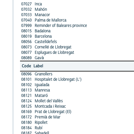
07027
Inca
07032
Mahón
07033
Manacor
07040
Palma de Mallorca
07999
Reminder of Baleares province
08015
Badalona
08019
Barcelona
08056
Castelldefels
08073
Cornellé de Llobregat
08077
Esplugues de Llobregat
08089
Gavà
Code
Label
08096
Granollers
08101
Hospitalet de Llobregat (L')
08102
Igualada
08113
Manresa
08121
Mataró
08124
Mollet del Vallès
08125
Montcada i Reixac
08169
Prat de Llobregat (El)
08172
Premià de Mar
08180
Ripollet
08184
Rubí
08187
Sabadell