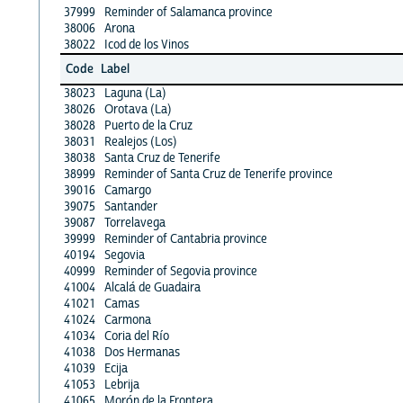
37999
Reminder of Salamanca province
38006
Arona
38022
Icod de los Vinos
Code
Label
38023
Laguna (La)
38026
Orotava (La)
38028
Puerto de la Cruz
38031
Realejos (Los)
38038
Santa Cruz de Tenerife
38999
Reminder of Santa Cruz de Tenerife province
39016
Camargo
39075
Santander
39087
Torrelavega
39999
Reminder of Cantabria province
40194
Segovia
40999
Reminder of Segovia province
41004
Alcalá de Guadaira
41021
Camas
41024
Carmona
41034
Coria del Río
41038
Dos Hermanas
41039
Ecija
41053
Lebrija
41065
Morón de la Frontera