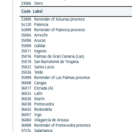
33066
Siero
Code
Label
33999
Reminder of Asturias province
34120
Palencia
34999
Reminder of Palencia province
35004
Arrecife
35006
Arucas
35009
Gáldar
35011
Ingenio
35016
Palmas de Gran Canaria (Las)
35019
San Bartolomé de Tirajana
35022
Santa Lucía
35026
Telde
35999
Reminder of Las Palmas province
36008
Cangas
36017
Estrada (A)
36024
Lalín
36026
Marín
36038
Pontevedra
36045
Redondela
36057
Vigo
36060
Vilagarcía de Arousa
36999
Reminder of Pontevedra province
37274
Salamanca