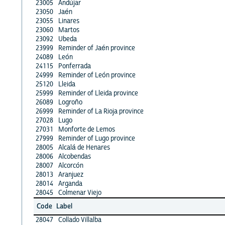
23005
Andújar
23050
Jaén
23055
Linares
23060
Martos
23092
Ubeda
23999
Reminder of Jaén province
24089
León
24115
Ponferrada
24999
Reminder of León province
25120
Lleida
25999
Reminder of Lleida province
26089
Logroño
26999
Reminder of La Rioja province
27028
Lugo
27031
Monforte de Lemos
27999
Reminder of Lugo province
28005
Alcalá de Henares
28006
Alcobendas
28007
Alcorcón
28013
Aranjuez
28014
Arganda
28045
Colmenar Viejo
Code
Label
28047
Collado Villalba