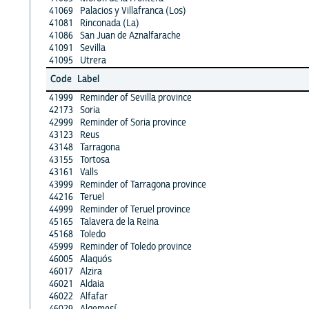
41069
Palacios y Villafranca (Los)
41081
Rinconada (La)
41086
San Juan de Aznalfarache
41091
Sevilla
41095
Utrera
Code
Label
41999
Reminder of Sevilla province
42173
Soria
42999
Reminder of Soria province
43123
Reus
43148
Tarragona
43155
Tortosa
43161
Valls
43999
Reminder of Tarragona province
44216
Teruel
44999
Reminder of Teruel province
45165
Talavera de la Reina
45168
Toledo
45999
Reminder of Toledo province
46005
Alaquós
46017
Alzira
46021
Aldaia
46022
Alfafar
46029
Algemesí