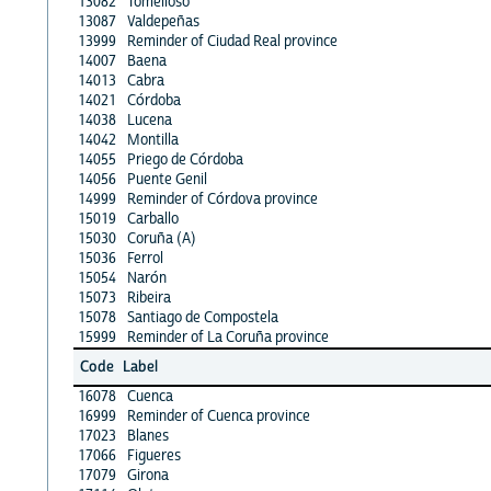
13082
Tomelloso
13087
Valdepeñas
13999
Reminder of Ciudad Real province
14007
Baena
14013
Cabra
14021
Córdoba
14038
Lucena
14042
Montilla
14055
Priego de Córdoba
14056
Puente Genil
14999
Reminder of Córdova province
15019
Carballo
15030
Coruña (A)
15036
Ferrol
15054
Narón
15073
Ribeira
15078
Santiago de Compostela
15999
Reminder of La Coruña province
Code
Label
16078
Cuenca
16999
Reminder of Cuenca province
17023
Blanes
17066
Figueres
17079
Girona