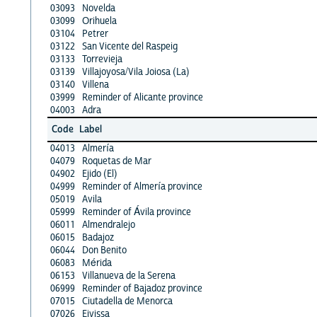
03093
Novelda
03099
Orihuela
03104
Petrer
03122
San Vicente del Raspeig
03133
Torrevieja
03139
Villajoyosa/Vila Joiosa (La)
03140
Villena
03999
Reminder of Alicante province
04003
Adra
Code
Label
04013
Almería
04079
Roquetas de Mar
04902
Ejido (El)
04999
Reminder of Almería province
05019
Avila
05999
Reminder of Ávila province
06011
Almendralejo
06015
Badajoz
06044
Don Benito
06083
Mérida
06153
Villanueva de la Serena
06999
Reminder of Bajadoz province
07015
Ciutadella de Menorca
07026
Eivissa