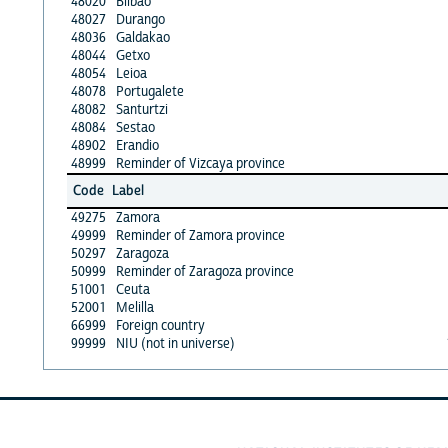
48020
Bilbao
48027
Durango
48036
Galdakao
48044
Getxo
48054
Leioa
48078
Portugalete
48082
Santurtzi
48084
Sestao
48902
Erandio
48999
Reminder of Vizcaya province
Code
Label
49275
Zamora
49999
Reminder of Zamora province
50297
Zaragoza
50999
Reminder of Zaragoza province
51001
Ceuta
52001
Melilla
66999
Foreign country
99999
NIU (not in universe)